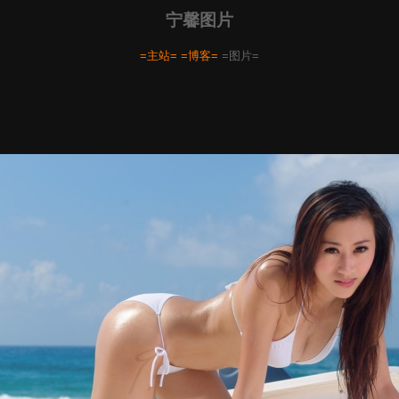
宁馨图片
=主站=
=博客=
=图片=