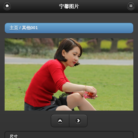
宁馨图片
主页
/
其他001
尺寸