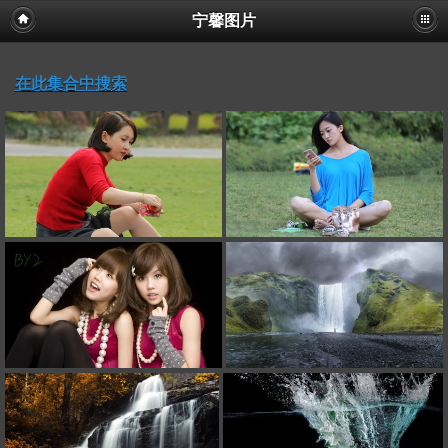
宁馨图片
在此集合中搜索